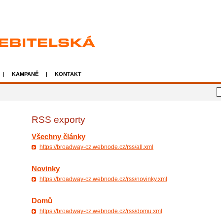
Úvodní stránka
Mapa
KAMPANĚ
KONTAKT
RSS exporty
Všechny články
https://broadway-cz.webnode.cz/rss/all.xml
Novinky
https://broadway-cz.webnode.cz/rss/novinky.xml
Domů
https://broadway-cz.webnode.cz/rss/domu.xml