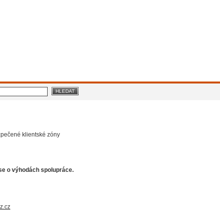
 stránek
RSS
Tisk
zpečené klientské zóny
se o výhodách spolupráce.
z.cz