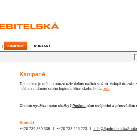
Úvodní stránka
Mapa
KAMPANĚ
KONTAKT
Kampaně
Tato sekce je určena pouze uživatelům našich služeb. Vstupit do zabe
můžete zadáním svého loginu a klientského hesla
zde
.
Chcete využívat naše služby?
Pošlete
nám svůj brief a přesvědčte 
Kontakt
+420 739 339 339 I +420 733 223 223 I
Info@SpotrebitelskaSoute